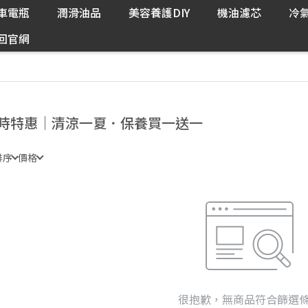
車電瓶
潤滑油品
美容養護DIY
機油濾芯
冷
回官網
時特惠｜清涼一夏．保養買一送一
排序
價格
很抱歉，無商品符合篩選