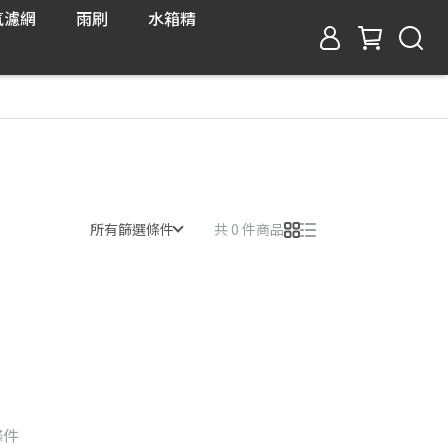
氣濾網
雨刷
水箱精
所有篩選條件
共 0 件商品
條件