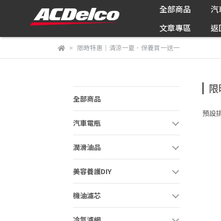
全部商品
汽
文章專區
返
限時特惠｜清涼一夏．保養買一送一
限
全部商品
預設
汽車電瓶
潤滑油品
美容養護DIY
機油濾芯
冷氣濾網