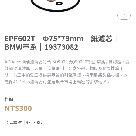
1
/
1
EPF602T｜Φ75*79mm｜紙濾芯｜
BMW車系｜19373082
ACDelco機油濾清器符合ISO9000及QS9000等國際級品質認證，並
經過過濾效率、容量、流量限制、阻塞外部污物以及耐久性等測
試，為車主的愛車提供高品質的引擎保護。採用最新製造技術，以
確保ACDelco濾清器可滿足現今市場上精密的引擎需求。
售價
NT$300
商品編號:
19373082