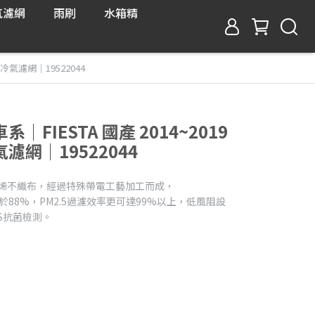
氣濾網
雨刷
水箱精
型冷氣濾網｜19522044
系｜FIESTA 國產 2014~2019
網｜19522044
丙烯不織布，經過特殊帶電工藝加工而成，
率大於88%，PM2.5過濾效率更可達99%以上，低風阻設
S抗菌檢測。