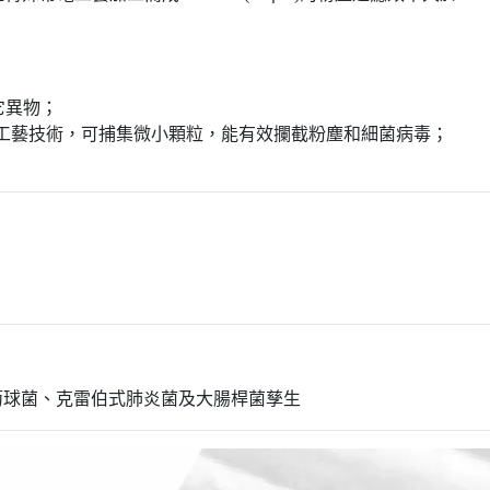
它異物；
電工藝技術，可捕集微小顆粒，能有效攔截粉塵和細菌病毒；
萄球菌、克雷伯式肺炎菌及大腸桿菌孳生