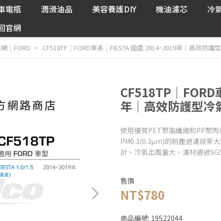
車電瓶
潤滑油品
美容養護DIY
機油濾芯
冷
回官網
網｜FORD
CF518TP｜FORD車系｜FIESTA 國產 2014~2019年｜高效防護
CF518TP｜FORD車
年｜高效防護型冷氣濾
使用優質PET聚脂纖維和PP聚
PM0.3(0.3μm)的粉塵過濾效
計，冷氣出風量大，濾材通過SG
售價
NT$780
商品編號:
19522044