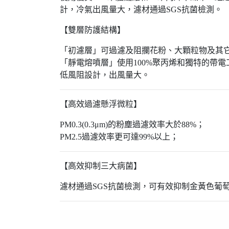
計，冷氣出風量大，濾材通過SGS抗菌檢測。
【雙層防護結構】
「初濾層」可過濾及阻攔花粉、大顆粒物及其
「靜電熔噴層」使用100%聚丙烯和獨特的帶
低風阻設計，出風量大。
【高效過濾懸浮微粒】
PM0.3(0.3μm)的粉塵過濾效率大於88%；
PM2.5過濾效率更可達99%以上；
【高效抑制三大病菌】
濾材通過SGS抗菌檢測，可有效抑制金黃色葡