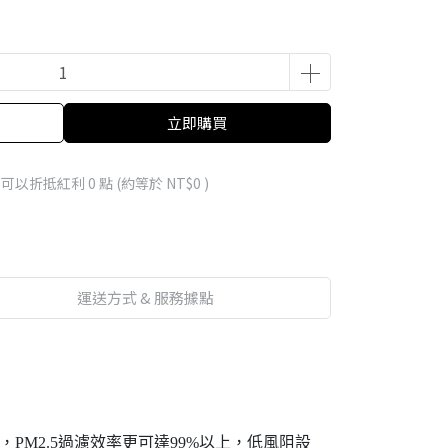
立即購買
 」可以折抵紅利
0
點 (約等於
NT$0
)
運送方式 & 服務據點
%，PM2.5過濾效率更可達99%以上，低風阻設