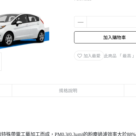
加入購物車
加入最愛
此商品 「 最高
規格說明
殊帶電工藝加工而成，PM0.3(0.3μm)的粉塵過濾效率大於88