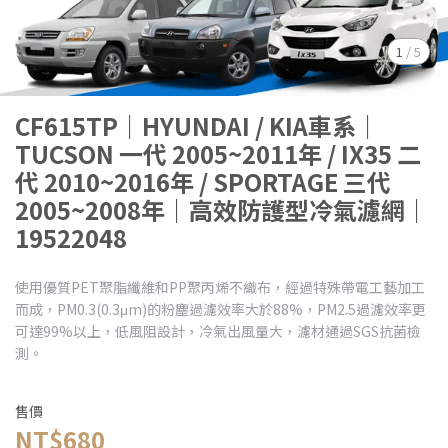
1
/
5
CF615TP｜HYUNDAI / KIA車系｜
TUCSON 一代 2005~2011年 / IX35 二
代 2010~2016年 / SPORTAGE 三代
2005~2008年｜高效防護型冷氣濾網｜
19522048
使用優質PET聚脂纖維和PP聚丙烯不織布，經過特殊帶電工藝加工
而成，PM0.3(0.3μm)的粉塵過濾效率大於88%，PM2.5過濾效率更
可達99%以上，低風阻設計，冷氣出風量大，濾材通過SGS抗菌檢
測。
售價
NT$680