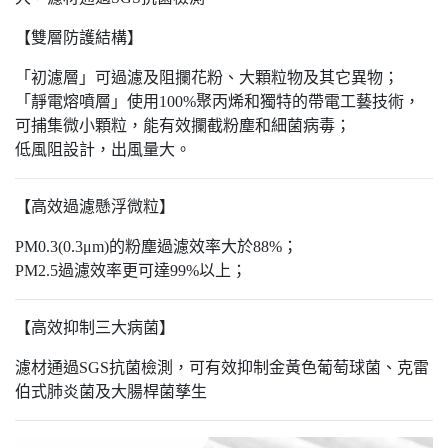
【雙層防護結構】
「初濾層」可過濾及阻攔花粉、大顆粒物及其它異物；
「靜電熔噴層」使用100%聚丙烯和獨特的帶電工藝技術，
可捕集微小顆粒，能有效攔截粉塵和細菌病毒；
低風阻設計，出風量大。
【高效過濾懸浮微粒】
PM0.3(0.3μm)的粉塵過濾效率大於88%；
PM2.5過濾效率更可達99%以上；
【高效抑制三大病菌】
濾材通過SGS抗菌檢測，可有效抑制金黃色葡萄球菌、克雷
伯式肺炎菌及大腸桿菌孳生