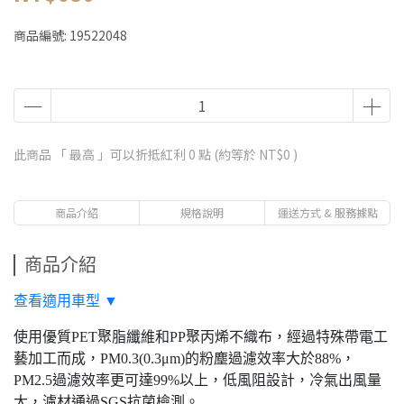
商品編號:
19522048
此商品 「 最高 」可以折抵紅利
0
點 (約等於
NT$0
)
商品介紹
規格說明
運送方式 & 服務據點
商品介紹
查看適用車型 ▼
使用優質PET聚脂纖維和PP聚丙烯不織布，經過特殊帶電工
藝加工而成，PM0.3(0.3μm)的粉塵過濾效率大於88%，
PM2.5過濾效率更可達99%以上，低風阻設計，冷氣出風量
大，濾材通過SGS抗菌檢測。