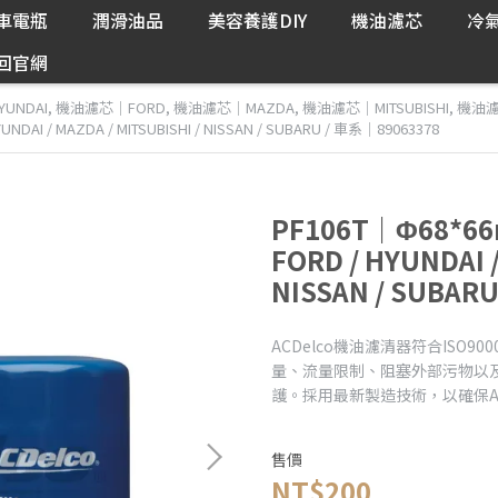
車電瓶
潤滑油品
美容養護DIY
機油濾芯
冷
回官網
UNDAI
,
機油濾芯｜FORD
,
機油濾芯｜MAZDA
,
機油濾芯｜MITSUBISHI
,
機油濾
I / MAZDA / MITSUBISHI / NISSAN / SUBARU / 車系｜89063378
PF106T｜Φ68*
FORD / HYUNDAI /
NISSAN / SUBAR
ACDelco機油濾清器符合ISO
量、流量限制、阻塞外部污物以
護。採用最新製造技術，以確保A
售價
NT$200