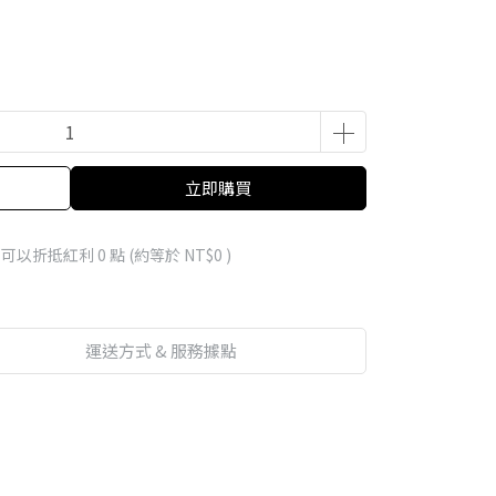
立即購買
 」可以折抵紅利
0
點 (約等於
NT$0
)
運送方式 & 服務據點