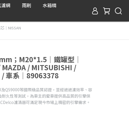
氣濾網
雨刷
水箱精
芯｜NISSAN
66mm；M20*1.5｜鐵罐型｜
 MAZDA / MITSUBISHI /
U / 車系｜89063378
9000及QS9000等國際級品質認證，並經過過濾效率、容
及耐久性等測試，為車主的愛車提供高品質的引擎保
CDelco濾清器可滿足現今市場上精密的引擎需求。