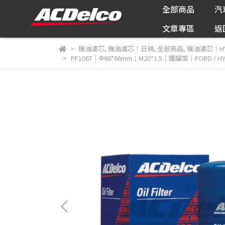
全部商品
汽
文章專區
返
機油濾芯
,
機油濾芯｜日規
,
全部商品
,
機油濾芯｜HY
PF106T｜Φ68*66mm；M20*1.5｜鐵罐型｜FORD / HYUNDA