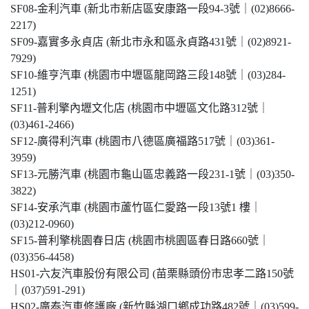
SF08-金利汽車 (新北市新店區安康路一段94-3號｜(02)8666-
2217)
SF09-嘉實多永貞店 (新北市永和區永貞路431號｜(02)8921-
7929)
SF10-維亨汽車 (桃園市中壢區龍岡路三段148號｜(03)284-
1251)
SF11-普利擎內壢文化店 (桃園市中壢區文化路312號｜
(03)461-2466)
SF12-廣得利汽車 (桃園市八德區廣福路517號｜(03)361-
3959)
SF13-元勝汽車 (桃園市龜山區忠義路一段231-1號｜(03)350-
3822)
SF14-安承汽車 (桃園市蘆竹區仁愛路一段13號1 樓｜
(03)212-0960)
SF15-普利擎桃園春日店 (桃園市桃園區春日路660號｜
(03)356-4458)
HS01-六友汽車股份有限公司 (苗栗縣頭份市忠孝二路150號
｜(037)591-291)
HS02-廣泰汽車修護廠 (新竹縣湖口鄉成功路482號｜(03)599-