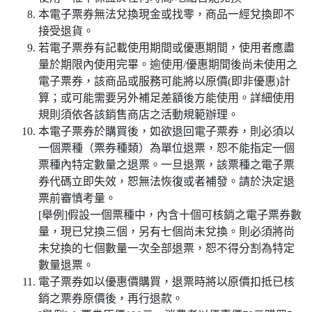
本電子票券無法兌換現金或找零，商品一經兌換即不
接受退貨。
若電子票券有記載使用期間或優惠期間，使用者應盡
量於期限內使用完畢。逾使用/優惠期間後尚未使用之
電子票券，該商品或服務可能將以原價(即非優惠)計
算；或可能需要另外補足差額後方能使用。詳細使用
規則須依各該銷售商店之活動規範辦理。
本電子票券於購買後，如欲退回電子票券，則必須以
一個票種（票券種類）為單位退票，恕不能指定一個
票種內特定數量之退票。一旦退票，該票種之電子票
券代碼立即失效，恕無法恢復或者補發。請於決定退
票前審慎考量。
[舉例]假設一個票種中，內含十個可核銷之電子票券數
量，現已兌換三個，另有七個尚未兌換。則必須將尚
未兌換的七個數量一次全部退票，恕不得分割為特定
數量退票。
電子票券如以優惠價購買，退票時將以原價扣抵已核
銷之票券原價後，再行退款。