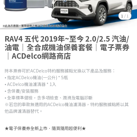
1
/
1
RAV4 五代 2019年~至今 2.0/2.5 汽油/
油電｜全合成機油保養套餐｜電子票券
｜ACDelco網路商店
持本票券可於ACDelco特約服務據點兌換以下產品及服務：
⦁ 指定ACDelco機油(一公升) * 5瓶
⦁ ACDelco機油濾清器 * 1入
⦁ 含保養/安裝服務
⦁ 全車標準健檢，含多項檢查、潤滑及電腦診斷
※若您的車款無適用的ACDelco機油濾清器，特約服務據點將以其
他品牌濾清器替代。
★電子保養券全新上市．隨買隨用超便利★