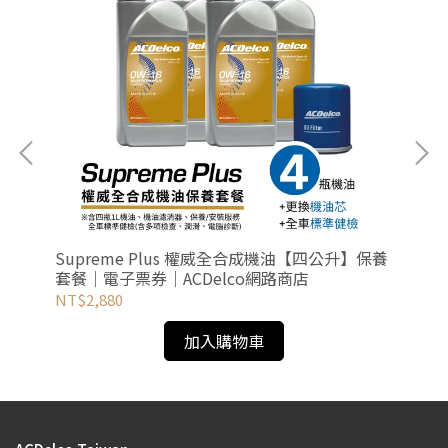
｜全
Supreme Plus 權威全合成機油【四公升】保養
Pr
路商
套餐｜電子票券｜ACDelco網路商店
餐
NT$2,880
NT
加入購物車