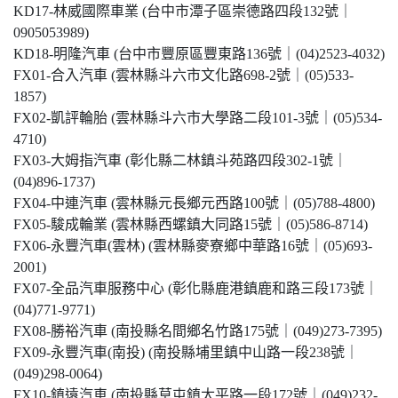
KD17-林威國際車業 (台中市潭子區崇德路四段132號｜
0905053989)
KD18-明隆汽車 (台中市豐原區豐東路136號｜(04)2523-4032)
FX01-合入汽車 (雲林縣斗六市文化路698-2號｜(05)533-
1857)
FX02-凱評輪胎 (雲林縣斗六市大學路二段101-3號｜(05)534-
4710)
FX03-大姆指汽車 (彰化縣二林鎮斗苑路四段302-1號｜
(04)896-1737)
FX04-中連汽車 (雲林縣元長鄉元西路100號｜(05)788-4800)
FX05-駿成輪業 (雲林縣西螺鎮大同路15號｜(05)586-8714)
FX06-永豐汽車(雲林) (雲林縣麥寮鄉中華路16號｜(05)693-
2001)
FX07-全品汽車服務中心 (彰化縣鹿港鎮鹿和路三段173號｜
(04)771-9771)
FX08-勝裕汽車 (南投縣名間鄉名竹路175號｜(049)273-7395)
FX09-永豐汽車(南投) (南投縣埔里鎮中山路一段238號｜
(049)298-0064)
FX10-鎮遠汽車 (南投縣草屯鎮太平路一段172號｜(049)232-