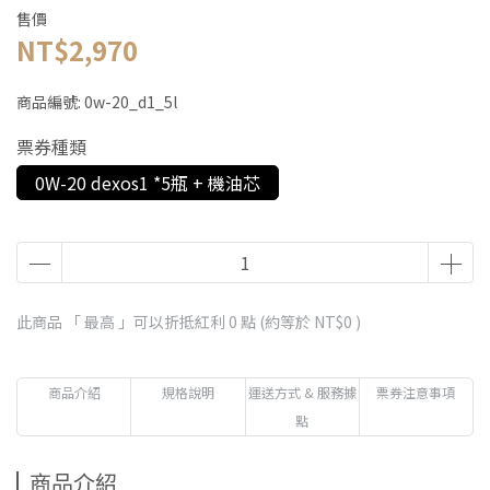
售價
NT$2,970
商品編號:
0w-20_d1_5l
票券種類
0W-20 dexos1 *5瓶 + 機油芯
此商品 「 最高 」可以折抵紅利
0
點 (約等於
NT$0
)
商品介紹
規格說明
運送方式 & 服務據
票券注意事項
點
商品介紹