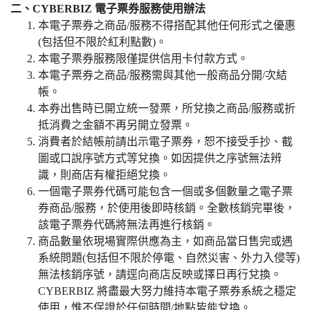
二、CYBERBIZ 電子票券服務使用辦法
本電子票券之商品/服務不得搭配其他任何形式之優惠
(包括但不限於紅利點數)。
本電子票券服務限僅提供信用卡付款方式。
本電子票券之商品/服務需與其他一般商品分開/次結
帳。
本券出售時已開立統一發票，所兌換之商品/服務或折
抵消費之金額不再另開立發票。
消費者於結帳前請出示電子票券，恕不接受手抄、截
圖或口說序號方式等兌換。如因提供之序號無法辨
識，則商店有權拒絕兌換。
一個電子票券代碼可能包含一個或多個數量之電子票
券商品/服務，於使用後即時核銷。全數核銷完畢後，
該電子票券代碼將無法再進行核銷。
商品數量依現場實際供應為主，如商品當日售完或遇
系統問題(包括但不限於停電、自然災害、外力入侵等)
無法核銷序號，請逕向商店反映或擇日再行兌換。
CYBERBIZ 將盡最大努力維持本電子票券系統之穩定
使用，惟不保證於任何時間/地點皆能兌換。